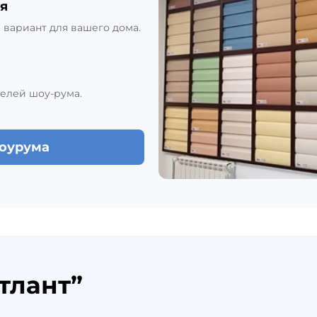
я
вариант для вашего дома.
елей шоу-рума.
шоурума
тлант”