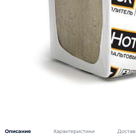
Катепа
Икопал
Tegola
Технон
Описание
Характеристики
Достав