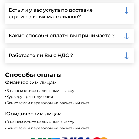
Вы можете связаться с нами по телефону, отправить
запрос через нашу официальную почту или
Есть ли у вас услуга по доставке
заполнить форму на нашем сайте для более
строительных материалов?
детальной информации и организации встречи.
Да, мы предлагаем доставку клиентам по всей
Ленинградской области, у нас собственный
Какие способы оплаты вы принимаете ?
автопарк, для обеспечения быстрой и надежной
доставки.
Мы принимаем различные способы оплаты,
включая наличные, банковские переводы,
Работаете ли Вы с НДС ?
кредитные карты. Подробную информацию о
доступных способах оплаты можно найти на нашем
Да, мы работаем по общей системе
сайте или у нашего менеджера по продажам.
налогообложения, т.е с НДС 20%
Способы оплаты
Физическим лицам
В нашем офисе наличными в кассу
Курьеру при получении
Банковским переводом на расчетный счет
Юридическим лицам
В нашем офисе наличными в кассу
Банковским переводом на расчетный счет