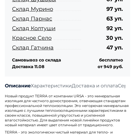
Склад Мурино
97 уп.
Склад Парнас
63 уп.
Склад Колтуши
92 уп.
Красное Село
30 уп.
Склад Гатчина
47 уп.
Самовывоз со склада
бесплатно
Доставка 11.08
от 949 руб.
Описание
Характеристики
Доставка и оплата
Серти
Новый продукт TERRA от компании URSA - это минеральная
изоляция для частного домостроения, отвечающая стандартам
профессиональной теплоизоляции. Это негорючая минеральная
изоляция с лучшими теплоизоляционными характеристиками в
своем классе, повышенной упругостью и усиленной
влагостойкостью. Для выделения новой линейки продуктов
новый материал имеет цвет отличный от традиционного.
TERRA - это экологически чистый материал для тепло- и