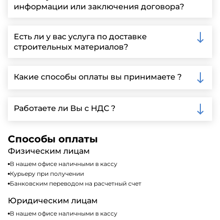
информации или заключения договора?
Вы можете связаться с нами по телефону, отправить
запрос через нашу официальную почту или
Есть ли у вас услуга по доставке
заполнить форму на нашем сайте для более
строительных материалов?
детальной информации и организации встречи.
Да, мы предлагаем доставку клиентам по всей
Ленинградской области, у нас собственный
Какие способы оплаты вы принимаете ?
автопарк, для обеспечения быстрой и надежной
доставки.
Мы принимаем различные способы оплаты,
включая наличные, банковские переводы,
Работаете ли Вы с НДС ?
кредитные карты. Подробную информацию о
доступных способах оплаты можно найти на нашем
Да, мы работаем по общей системе
сайте или у нашего менеджера по продажам.
налогообложения, т.е с НДС 20%
Способы оплаты
Физическим лицам
В нашем офисе наличными в кассу
Курьеру при получении
Банковским переводом на расчетный счет
Юридическим лицам
В нашем офисе наличными в кассу