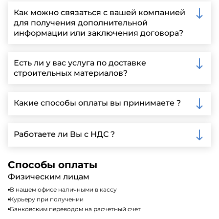
Как можно связаться с вашей компанией
для получения дополнительной
информации или заключения договора?
Вы можете связаться с нами по телефону, отправить
запрос через нашу официальную почту или
Есть ли у вас услуга по доставке
заполнить форму на нашем сайте для более
строительных материалов?
детальной информации и организации встречи.
Да, мы предлагаем доставку клиентам по всей
Ленинградской области, у нас собственный
Какие способы оплаты вы принимаете ?
автопарк, для обеспечения быстрой и надежной
доставки.
Мы принимаем различные способы оплаты,
включая наличные, банковские переводы,
Работаете ли Вы с НДС ?
кредитные карты. Подробную информацию о
доступных способах оплаты можно найти на нашем
Да, мы работаем по общей системе
сайте или у нашего менеджера по продажам.
налогообложения, т.е с НДС 20%
Способы оплаты
Физическим лицам
В нашем офисе наличными в кассу
Курьеру при получении
Банковским переводом на расчетный счет