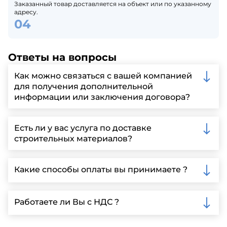
Заказанный товар доставляется на объект или по указанному
адресу.
Ответы на вопросы
Как можно связаться с вашей компанией
для получения дополнительной
информации или заключения договора?
Вы можете связаться с нами по телефону, отправить
запрос через нашу официальную почту или
Есть ли у вас услуга по доставке
заполнить форму на нашем сайте для более
строительных материалов?
детальной информации и организации встречи.
Да, мы предлагаем доставку клиентам по всей
Ленинградской области, у нас собственный
Какие способы оплаты вы принимаете ?
автопарк, для обеспечения быстрой и надежной
доставки.
Мы принимаем различные способы оплаты,
включая наличные, банковские переводы,
Работаете ли Вы с НДС ?
кредитные карты. Подробную информацию о
доступных способах оплаты можно найти на нашем
Да, мы работаем по общей системе
сайте или у нашего менеджера по продажам.