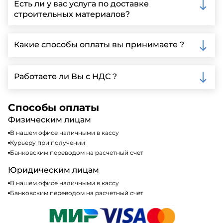
Есть ли у вас услуга по доставке
заполнить форму на нашем сайте для более
строительных материалов?
детальной информации и организации встречи.
Да, мы предлагаем доставку клиентам по всей
Ленинградской области, у нас собственный
Какие способы оплаты вы принимаете ?
автопарк, для обеспечения быстрой и надежной
доставки.
Мы принимаем различные способы оплаты,
включая наличные, банковские переводы,
Работаете ли Вы с НДС ?
кредитные карты. Подробную информацию о
доступных способах оплаты можно найти на нашем
Да, мы работаем по общей системе
сайте или у нашего менеджера по продажам.
налогообложения, т.е с НДС 20%
Способы оплаты
Физическим лицам
В нашем офисе наличными в кассу
Курьеру при получении
Банковским переводом на расчетный счет
Юридическим лицам
В нашем офисе наличными в кассу
Банковским переводом на расчетный счет