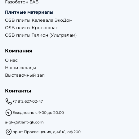
Газобетон ЕАБ
Плитные материалы
OSB плиты Калевала ЭкоДом
OSB плиты Кроношпан
OSB плиты Талион (Ультралам)
Компания
О нас
Наши склады
Выставочный зал
Контакты
+7 812 627-02-47
Ежедневно с 9:00 до 20:00
a-gk@atlant-gk.com
пр-кт Просвещения, д.46 к1, оф.200