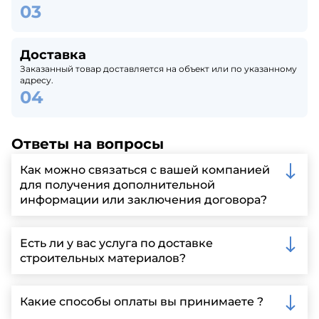
Доставка
Заказанный товар доставляется на объект или по указанному
адресу.
Ответы на вопросы
Как можно связаться с вашей компанией
для получения дополнительной
информации или заключения договора?
Вы можете связаться с нами по телефону, отправить
запрос через нашу официальную почту или
Есть ли у вас услуга по доставке
заполнить форму на нашем сайте для более
строительных материалов?
детальной информации и организации встречи.
Да, мы предлагаем доставку клиентам по всей
Ленинградской области, у нас собственный
Какие способы оплаты вы принимаете ?
автопарк, для обеспечения быстрой и надежной