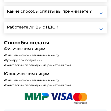
Да, мы предлагаем доставку клиентам по всей
Ленинградской области, у нас собственный
Какие способы оплаты вы принимаете ?
автопарк, для обеспечения быстрой и надежной
доставки.
Мы принимаем различные способы оплаты,
включая наличные, банковские переводы,
Работаете ли Вы с НДС ?
кредитные карты. Подробную информацию о
доступных способах оплаты можно найти на нашем
Да, мы работаем по общей системе
сайте или у нашего менеджера по продажам.
налогообложения, т.е с НДС 20%
Способы оплаты
Физическим лицам
В нашем офисе наличными в кассу
Курьеру при получении
Банковским переводом на расчетный счет
Юридическим лицам
В нашем офисе наличными в кассу
Банковским переводом на расчетный счет