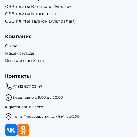
OSB плиты Калевала ЭкоДом
OSB плиты Кроношпан
OSB плиты Талион (Ультралам)
Компания
О нас
Наши склады
Выставочный зал
Контакты
+7 812 627-02-47
Ежедневно с 9:00 до 20:00
a-gk@atlant-gk.com
пр-кт Просвещения, д.46 к1, оф.200