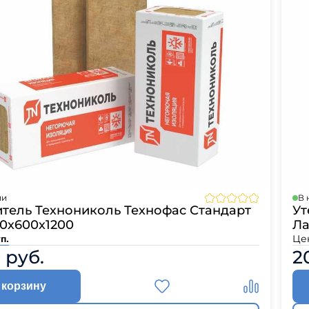
ии
В 
итель Технониколь Технофас Стандарт
Ут
80х600х1200
Ла
Це
п.
 руб.
2
 корзину