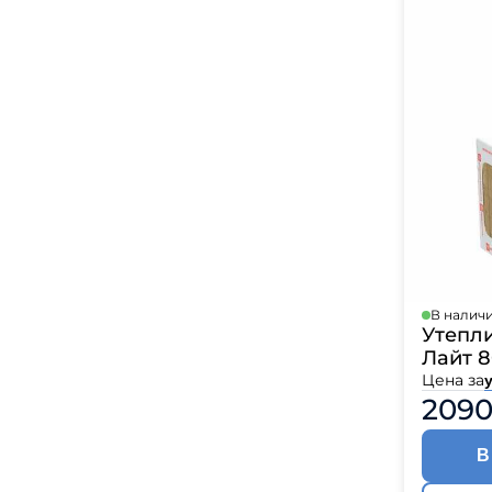
В налич
Утепл
Лайт 
Цена за
у
2090
В