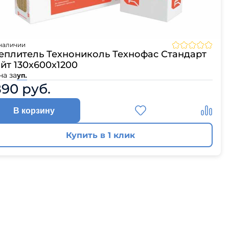
наличии
еплитель Технониколь Технофас Стандарт
йт 130х600х1200
на за
уп.
890 руб.
В корзину
Купить в 1 клик