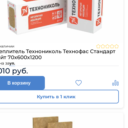
наличии
еплитель Технониколь Технофас Стандарт
йт 70х600х1200
на за
уп.
010 руб.
В корзину
Купить в 1 клик