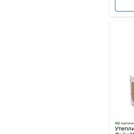
В налич
Утепл