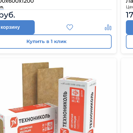
00х600х1200
Ла
Це
п.
руб.
1
 корзину
Купить в 1 клик