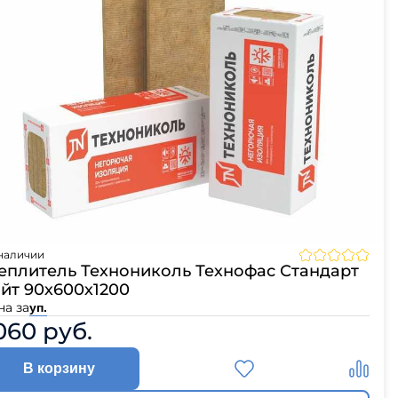
наличии
еплитель Технониколь Технофас Стандарт
йт 90х600х1200
на за
уп.
060 руб.
В корзину