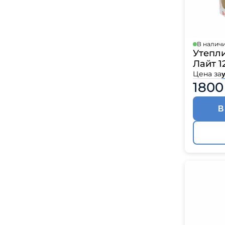
В налич
Утепл
Лайт 1
Цена за
у
1800
В