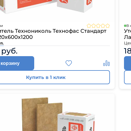
ии
В 
итель Технониколь Технофас Стандарт
Ут
20х600х1200
Ла
Це
п.
 руб.
1
 корзину
Купить в 1 клик