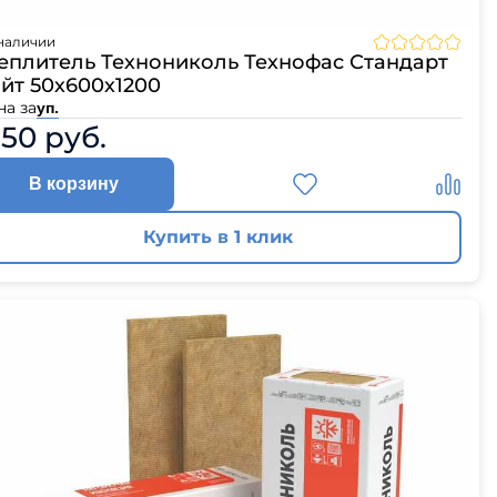
ЦПЧ
наличии
еплитель Технониколь Технофас Стандарт
йт 50х600х1200
на за
уп.
150 руб.
В корзину
Купить в 1 клик