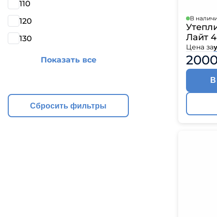
110
Катепа
Икопал
В налич
120
Утепл
Tegola
Лайт 
130
Технон
Цена за
у
2000
Показать все
В
Сбросить фильтры