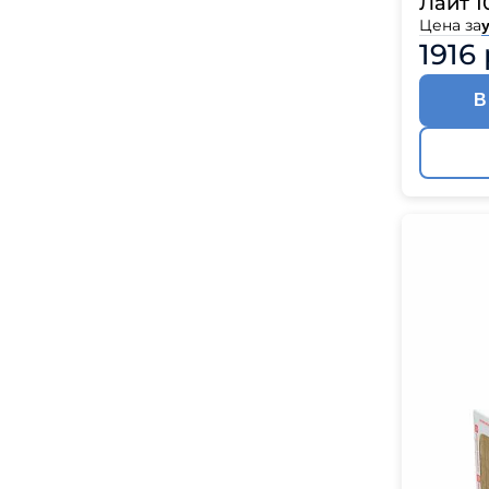
Лайт 1
Цена за
у
1916 
В