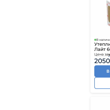
В налич
Утепл
Лайт 6
Цена за
у
2050
В