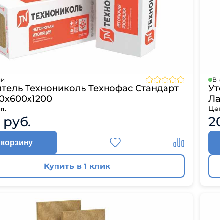
ии
В 
итель Технониколь Технофас Стандарт
Ут
0х600х1200
Ла
Це
п.
 руб.
2
 корзину
Купить в 1 клик