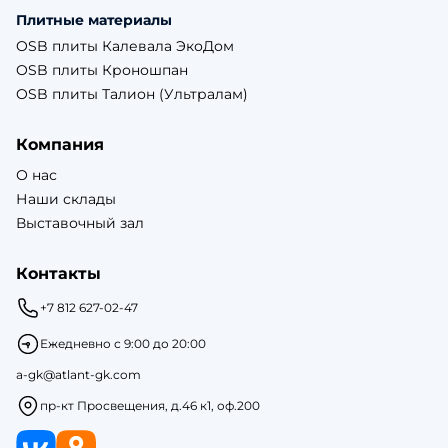
Плитные материалы
OSB плиты Калевала ЭкоДом
OSB плиты Кроношпан
OSB плиты Талион (Ультралам)
Компания
О нас
Наши склады
Выставочный зал
Контакты
+7 812 627-02-47
Ежедневно с 9:00 до 20:00
a-gk@atlant-gk.com
пр-кт Просвещения, д.46 к1, оф.200