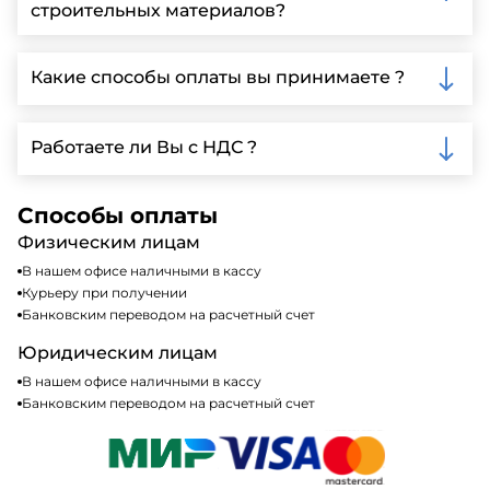
строительных материалов?
детальной информации и организации встречи.
Да, мы предлагаем доставку клиентам по всей
Ленинградской области, у нас собственный
Какие способы оплаты вы принимаете ?
автопарк, для обеспечения быстрой и надежной
доставки.
Мы принимаем различные способы оплаты,
включая наличные, банковские переводы,
Работаете ли Вы с НДС ?
кредитные карты. Подробную информацию о
доступных способах оплаты можно найти на нашем
Да, мы работаем по общей системе
сайте или у нашего менеджера по продажам.
налогообложения, т.е с НДС 20%
Способы оплаты
Физическим лицам
В нашем офисе наличными в кассу
Курьеру при получении
Банковским переводом на расчетный счет
Юридическим лицам
В нашем офисе наличными в кассу
Банковским переводом на расчетный счет