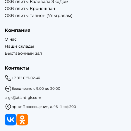
OSB плиты Калевала ЭкоДом
OSB плиты Кроношпан
OSB плиты Талион (Ультралам)
Компания
О нас
Наши склады
Выставочный зал
Контакты
+7 812 627-02-47
Ежедневно с 9:00 до 20:00
a-gk@atlant-gk.com
пр-кт Просвещения, д.46 к1, оф.200