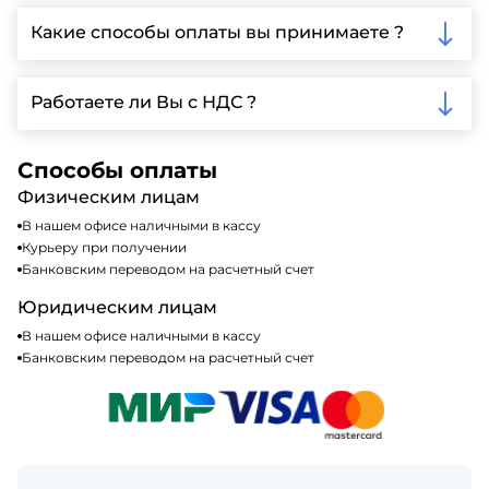
Да, мы предлагаем доставку клиентам по всей
Ленинградской области, у нас собственный
Какие способы оплаты вы принимаете ?
автопарк, для обеспечения быстрой и надежной
доставки.
Мы принимаем различные способы оплаты,
включая наличные, банковские переводы,
Работаете ли Вы с НДС ?
кредитные карты. Подробную информацию о
доступных способах оплаты можно найти на нашем
Да, мы работаем по общей системе
сайте или у нашего менеджера по продажам.
налогообложения, т.е с НДС 20%
Способы оплаты
Физическим лицам
В нашем офисе наличными в кассу
Курьеру при получении
Банковским переводом на расчетный счет
Юридическим лицам
В нашем офисе наличными в кассу
Банковским переводом на расчетный счет