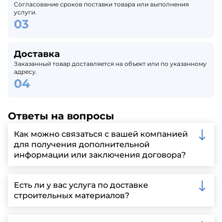
Согласование сроков поставки товара или выполнения
услуги.
Доставка
Заказанный товар доставляется на объект или по указанному
адресу.
Ответы на вопросы
Как можно связаться с вашей компанией
для получения дополнительной
информации или заключения договора?
Вы можете связаться с нами по телефону, отправить
запрос через нашу официальную почту или
Есть ли у вас услуга по доставке
заполнить форму на нашем сайте для более
строительных материалов?
детальной информации и организации встречи.
Да, мы предлагаем доставку клиентам по всей
Ленинградской области, у нас собственный