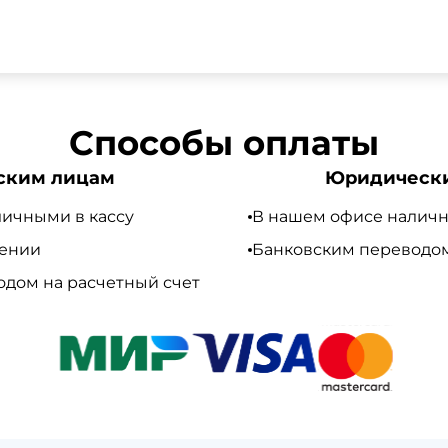
ра по продажам.
 т.е с НДС 20%
Способы оплаты
ским лицам
Юридическ
ичными в кассу
В нашем офисе наличн
чении
Банковским переводом
дом на расчетный счет