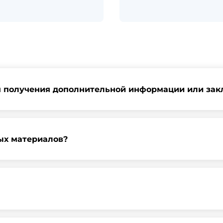
я получения дополнительной информации или зак
ь запрос через нашу официальную почту или заполнить фор
ных материалов?
градской области, у нас собственный автопарк, для обеспе
наличные, банковские переводы, кредитные карты. Подроб