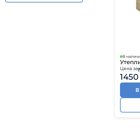
Катепа
Икопал
Tegola
Технон
В налич
Утепли
Цена за
у
1450
В