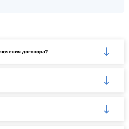
лючения договора?
му на нашем сайте для более детальной информации
чения быстрой и надежной доставки.
ную информацию о доступных способах оплаты