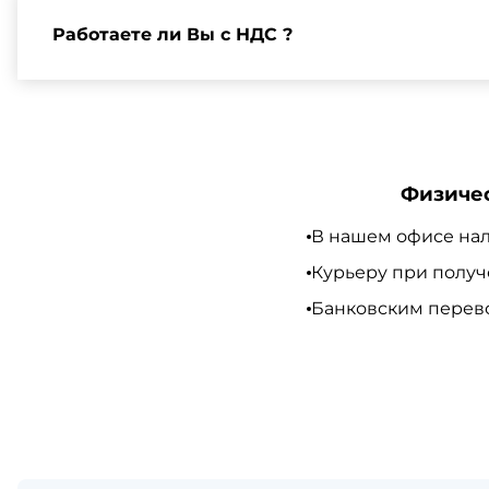
можно найти на нашем сайте или у нашего менедже
Работаете ли Вы с НДС ?
Да, мы работаем по общей системе налогообложения,
Физиче
В нашем офисе нал
Курьеру при полу
Банковским перево