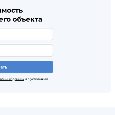
имость
его объекта
тать
нальных данных
и с условиями