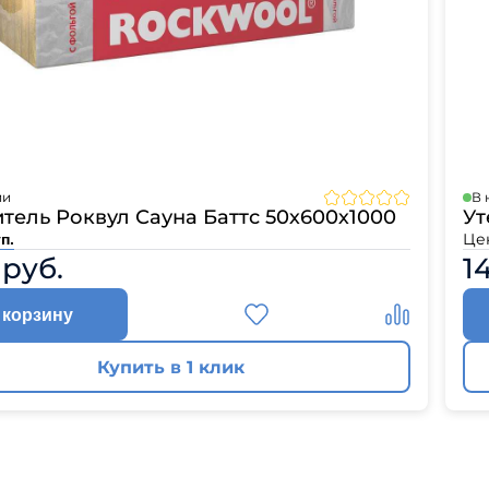
л
Комплектующие для 
Комплектующие Braas
иколь Шинглас
ии
В 
тель Роквул Сауна Баттс 50х600х1000
Ут
Це
п.
 руб.
1
 корзину
Купить в 1 клик