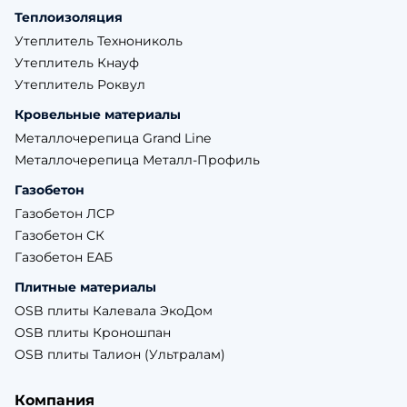
Теплоизоляция
Утеплитель Технониколь
Утеплитель Кнауф
Утеплитель Роквул
Кровельные материалы
Металлочерепица Grand Line
Металлочерепица Металл-Профиль
Газобетон
Газобетон ЛСР
Газобетон СК
Газобетон ЕАБ
Плитные материалы
OSB плиты Калевала ЭкоДом
OSB плиты Кроношпан
OSB плиты Талион (Ультралам)
Компания