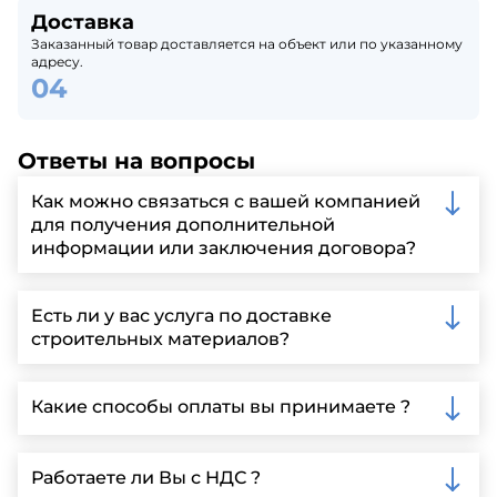
Доставка
Заказанный товар доставляется на объект или по указанному
адресу.
Ответы на вопросы
Как можно связаться с вашей компанией
для получения дополнительной
информации или заключения договора?
Вы можете связаться с нами по телефону, отправить
запрос через нашу официальную почту или
Есть ли у вас услуга по доставке
заполнить форму на нашем сайте для более
строительных материалов?
детальной информации и организации встречи.
Да, мы предлагаем доставку клиентам по всей
Ленинградской области, у нас собственный
Какие способы оплаты вы принимаете ?
автопарк, для обеспечения быстрой и надежной
доставки.
Мы принимаем различные способы оплаты,
включая наличные, банковские переводы,
Работаете ли Вы с НДС ?
кредитные карты. Подробную информацию о