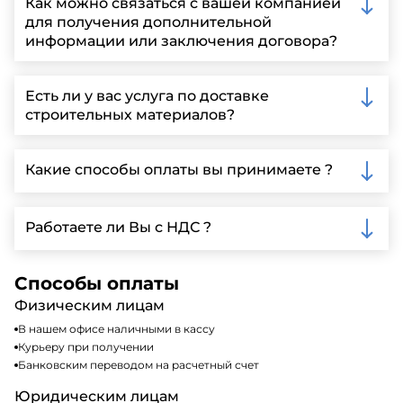
Как можно связаться с вашей компанией
для получения дополнительной
информации или заключения договора?
Вы можете связаться с нами по телефону, отправить
запрос через нашу официальную почту или
Есть ли у вас услуга по доставке
заполнить форму на нашем сайте для более
строительных материалов?
детальной информации и организации встречи.
Да, мы предлагаем доставку клиентам по всей
Ленинградской области, у нас собственный
Какие способы оплаты вы принимаете ?
автопарк, для обеспечения быстрой и надежной
доставки.
Мы принимаем различные способы оплаты,
включая наличные, банковские переводы,
Работаете ли Вы с НДС ?
кредитные карты. Подробную информацию о
доступных способах оплаты можно найти на нашем
Да, мы работаем по общей системе
сайте или у нашего менеджера по продажам.
налогообложения, т.е с НДС 20%
Способы оплаты
Физическим лицам
В нашем офисе наличными в кассу
Курьеру при получении
Банковским переводом на расчетный счет
Юридическим лицам