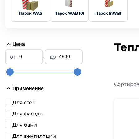
Метал
Плитные материалы
Парок WAS
Парок WAB 10t
Парок InWall
Профн
Гибка
Газобетон
Grand L
Certai
Материалы для забора
Метал
Docke
Теп
Цена
Кирпичи и керамоблоки
Катепа
Онду
Икопал
-
Пиломатериалы
Черепи
Tegola
Ондули
Благоустройство
Технон
Компле
Сортиров
Применение
Шифе
Для стен
Для фасада
Гибка
Для бани
Certai
Docke
Для вентиляции