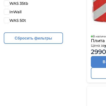
WAS 35tb
InWall
WAS 50t
В налич
Сбросить фильтры
Плита 
Цена за
у
2990
В