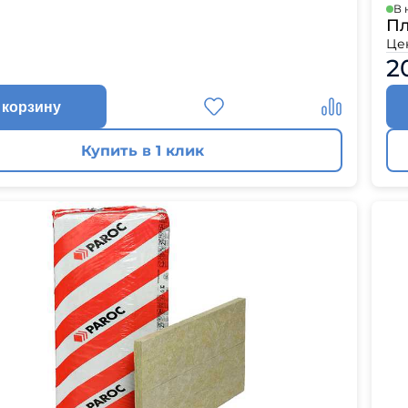
В 
Пл
Це
2
 корзину
Купить в 1 клик