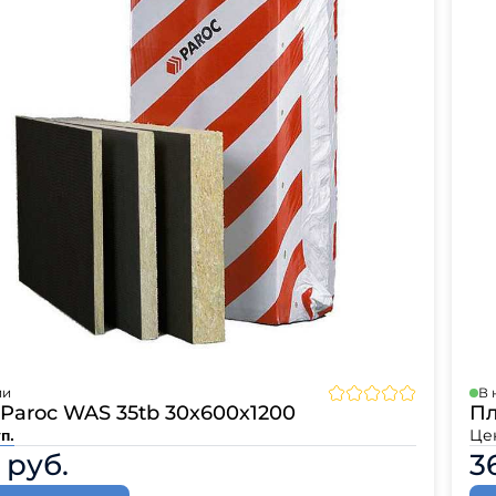
л
Комплектующие для 
Комплектующие Braas
иколь Шинглас
ии
В 
Paroc WAS 35tb 30х600х1200
Пл
Це
п.
 руб.
3