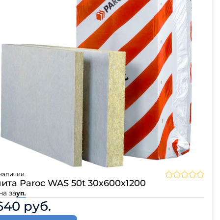
ЦПЧ
наличии
ита Paroc WAS 50t 30х600х1200
на за
уп.
640 руб.