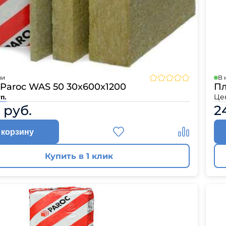
ии
В 
Paroc WAS 50 30х600х1200
Пл
Це
п.
 руб.
2
 корзину
Купить в 1 клик