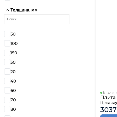
Катепа
Икопал
Толщина, мм
Tegola
Технон
50
100
150
30
20
40
60
В налич
Плита 
70
Цена за
у
3037
80