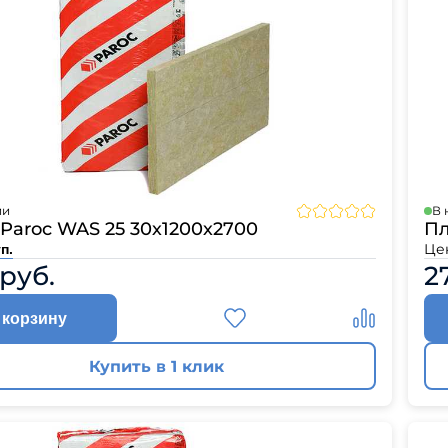
ии
В 
Paroc WAS 25 30х1200х2700
Пл
Це
п.
 руб.
2
 корзину
Купить в 1 клик