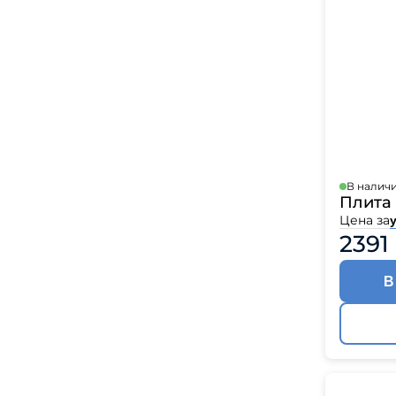
В налич
Плита 
Цена за
у
2391
В