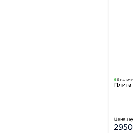
В налич
Плита 
Цена за
у
2950