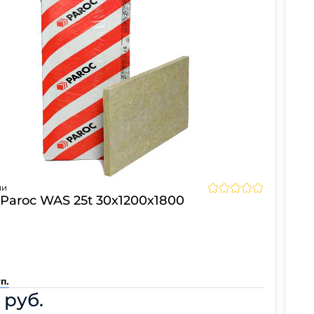
ии
Paroc WAS 25t 30х1200х1800
п.
 руб.