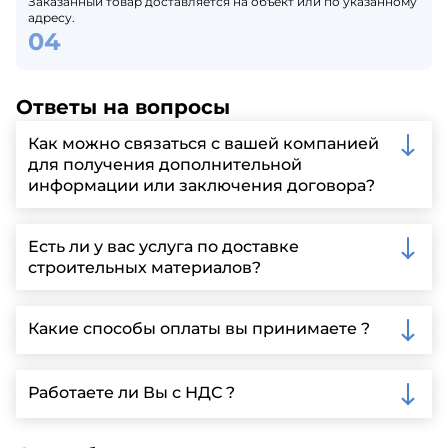
Заказанный товар доставляется на объект или по указанному
адресу.
Ответы на вопросы
Как можно связаться с вашей компанией
для получения дополнительной
информации или заключения договора?
Вы можете связаться с нами по телефону, отправить
запрос через нашу официальную почту или
Есть ли у вас услуга по доставке
заполнить форму на нашем сайте для более
строительных материалов?
детальной информации и организации встречи.
Да, мы предлагаем доставку клиентам по всей
Ленинградской области, у нас собственный
Какие способы оплаты вы принимаете ?
автопарк, для обеспечения быстрой и надежной
доставки.
Мы принимаем различные способы оплаты,
включая наличные, банковские переводы,
Работаете ли Вы с НДС ?
кредитные карты. Подробную информацию о
доступных способах оплаты можно найти на нашем
Да, мы работаем по общей системе
сайте или у нашего менеджера по продажам.