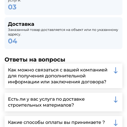
услуги.
Доставка
Заказанный товар доставляется на объект или по указанному
адресу.
Ответы на вопросы
Как можно связаться с вашей компанией
для получения дополнительной
информации или заключения договора?
Вы можете связаться с нами по телефону, отправить
запрос через нашу официальную почту или
Есть ли у вас услуга по доставке
заполнить форму на нашем сайте для более
строительных материалов?
детальной информации и организации встречи.
Да, мы предлагаем доставку клиентам по всей
Ленинградской области, у нас собственный
Какие способы оплаты вы принимаете ?
автопарк, для обеспечения быстрой и надежной