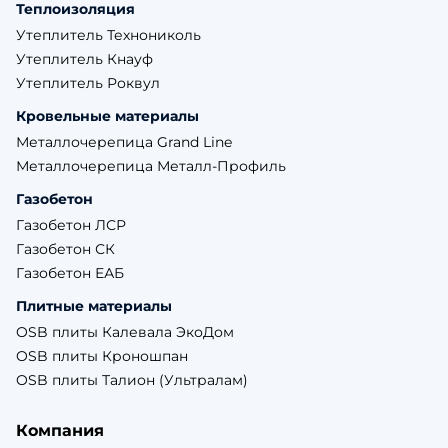
Теплоизоляция
Утеплитель Технониколь
Утеплитель Кнауф
Утеплитель Роквул
Кровельные материалы
Металлочерепица Grand Line
Металлочерепица Металл-Профиль
Газобетон
Газобетон ЛСР
Газобетон СК
Газобетон ЕАБ
Плитные материалы
OSB плиты Калевала ЭкоДом
OSB плиты Кроношпан
OSB плиты Талион (Ультралам)
Компания