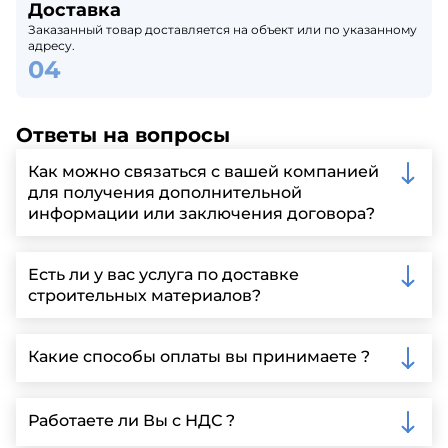
Доставка
Заказанный товар доставляется на объект или по указанному
адресу.
Ответы на вопросы
Как можно связаться с вашей компанией
для получения дополнительной
информации или заключения договора?
Вы можете связаться с нами по телефону, отправить
запрос через нашу официальную почту или
Есть ли у вас услуга по доставке
заполнить форму на нашем сайте для более
строительных материалов?
детальной информации и организации встречи.
Да, мы предлагаем доставку клиентам по всей
Ленинградской области, у нас собственный
Какие способы оплаты вы принимаете ?
автопарк, для обеспечения быстрой и надежной
доставки.
Мы принимаем различные способы оплаты,
включая наличные, банковские переводы,
Работаете ли Вы с НДС ?
кредитные карты. Подробную информацию о