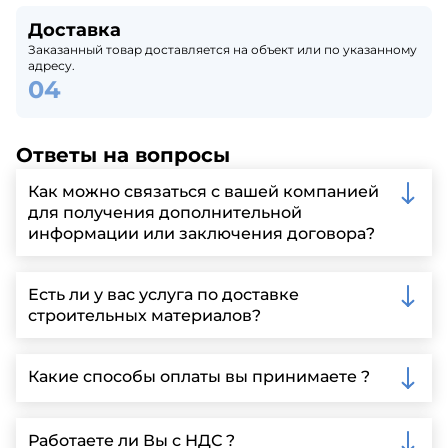
Доставка
Заказанный товар доставляется на объект или по указанному
адресу.
Ответы на вопросы
Как можно связаться с вашей компанией
для получения дополнительной
информации или заключения договора?
Вы можете связаться с нами по телефону, отправить
запрос через нашу официальную почту или
Есть ли у вас услуга по доставке
заполнить форму на нашем сайте для более
строительных материалов?
детальной информации и организации встречи.
Да, мы предлагаем доставку клиентам по всей
Ленинградской области, у нас собственный
Какие способы оплаты вы принимаете ?
автопарк, для обеспечения быстрой и надежной
доставки.
Мы принимаем различные способы оплаты,
включая наличные, банковские переводы,
Работаете ли Вы с НДС ?