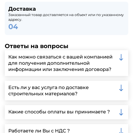
Доставка
Заказанный товар доставляется на объект или по указанному
адресу.
Ответы на вопросы
Как можно связаться с вашей компанией
для получения дополнительной
информации или заключения договора?
Вы можете связаться с нами по телефону, отправить
запрос через нашу официальную почту или
Есть ли у вас услуга по доставке
заполнить форму на нашем сайте для более
строительных материалов?
детальной информации и организации встречи.
Да, мы предлагаем доставку клиентам по всей
Ленинградской области, у нас собственный
Какие способы оплаты вы принимаете ?
автопарк, для обеспечения быстрой и надежной
доставки.
Мы принимаем различные способы оплаты,
включая наличные, банковские переводы,
Работаете ли Вы с НДС ?