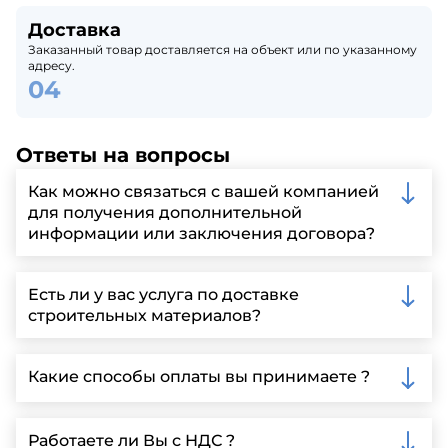
Доставка
Заказанный товар доставляется на объект или по указанному
адресу.
Ответы на вопросы
Как можно связаться с вашей компанией
для получения дополнительной
информации или заключения договора?
Вы можете связаться с нами по телефону, отправить
запрос через нашу официальную почту или
Есть ли у вас услуга по доставке
заполнить форму на нашем сайте для более
строительных материалов?
детальной информации и организации встречи.
Да, мы предлагаем доставку клиентам по всей
Ленинградской области, у нас собственный
Какие способы оплаты вы принимаете ?
автопарк, для обеспечения быстрой и надежной
доставки.
Мы принимаем различные способы оплаты,
включая наличные, банковские переводы,
Работаете ли Вы с НДС ?