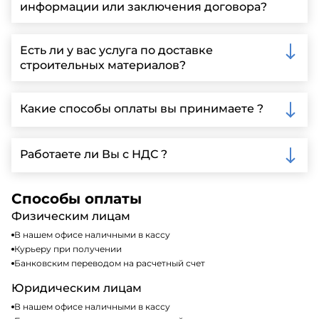
информации или заключения договора?
Вы можете связаться с нами по телефону, отправить
запрос через нашу официальную почту или
Есть ли у вас услуга по доставке
заполнить форму на нашем сайте для более
строительных материалов?
детальной информации и организации встречи.
Да, мы предлагаем доставку клиентам по всей
Ленинградской области, у нас собственный
Какие способы оплаты вы принимаете ?
автопарк, для обеспечения быстрой и надежной
доставки.
Мы принимаем различные способы оплаты,
включая наличные, банковские переводы,
Работаете ли Вы с НДС ?
кредитные карты. Подробную информацию о
доступных способах оплаты можно найти на нашем
Да, мы работаем по общей системе
сайте или у нашего менеджера по продажам.
налогообложения, т.е с НДС 20%
Способы оплаты
Физическим лицам
В нашем офисе наличными в кассу
Курьеру при получении
Банковским переводом на расчетный счет
Юридическим лицам
В нашем офисе наличными в кассу