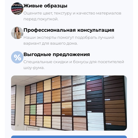
Склад Гатчина
Живые образцы
+7 (812) 309-42-27, доб. 6
Оцените цвет, текстуру и качество материалов
перед покупкой.
Ежедневно с 8:00 до 21:00
В наличии 35 шт.
Профессиональная консультация
Наши эксперты помогут подобрать лучший
вариант для вашего дома.
Выгодные предложения
Специальные скидки и бонусы для посетителей
шоу-рума.