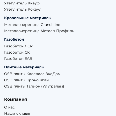
Утеплитель Кнауф
Утеплитель Роквул
Кровельные материалы
Металлочерепица Grand Line
Металлочерепица Металл-Профиль
Газобетон
Газобетон ЛСР
Газобетон СК
Газобетон ЕАБ
Плитные материалы
OSB плиты Калевала ЭкоДом
OSB плиты Кроношпан
OSB плиты Талион (Ультралам)
Компания
О нас
Наши склады