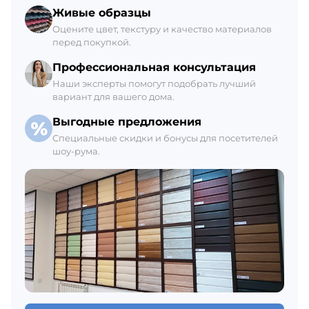
Склад Гатчина
Живые образцы
+7 (812) 309-42-27, доб. 6
Оцените цвет, текстуру и качество материалов
перед покупкой.
Ежедневно с 8:00 до 21:00
В наличии 6 шт.
Профессиональная консультация
Наши эксперты помогут подобрать лучший
вариант для вашего дома.
Выгодные предложения
Специальные скидки и бонусы для посетителей
шоу-рума.