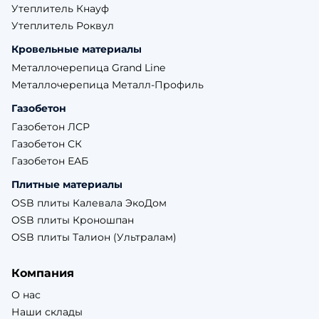
Утеплитель Кнауф
Утеплитель Роквул
Кровельные материалы
Металлочерепица Grand Line
Металлочерепица Металл-Профиль
Газобетон
Газобетон ЛСР
Газобетон СК
Газобетон ЕАБ
Плитные материалы
OSB плиты Калевала ЭкоДом
OSB плиты Кроношпан
OSB плиты Талион (Ультралам)
Компания
О нас
Наши склады