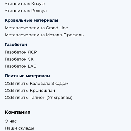
Утеплитель Кнауф
Утеплитель Роквул
Кровельные материалы
Металлочерепица Grand Line
Металлочерепица Металл-Профиль
Газобетон
Газобетон ЛСР
Газобетон СК
Газобетон ЕАБ
Плитные материалы
OSB плиты Калевала ЭкоДом
OSB плиты Кроношпан
OSB плиты Талион (Ультралам)
Компания
О нас
Наши склады