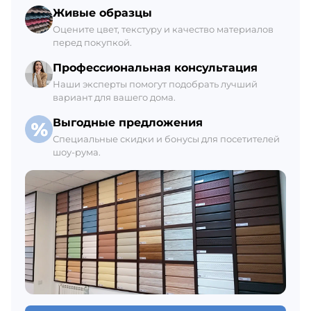
Склад Гатчина
Живые образцы
+7 (812) 309-42-27, доб. 6
Оцените цвет, текстуру и качество материалов
перед покупкой.
Ежедневно с 8:00 до 21:00
В наличии 98 шт.
Профессиональная консультация
Наши эксперты помогут подобрать лучший
вариант для вашего дома.
Выгодные предложения
Специальные скидки и бонусы для посетителей
шоу-рума.