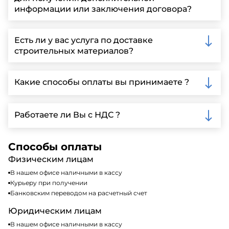
информации или заключения договора?
Вы можете связаться с нами по телефону, отправить
запрос через нашу официальную почту или
Есть ли у вас услуга по доставке
заполнить форму на нашем сайте для более
строительных материалов?
детальной информации и организации встречи.
Да, мы предлагаем доставку клиентам по всей
Ленинградской области, у нас собственный
Какие способы оплаты вы принимаете ?
автопарк, для обеспечения быстрой и надежной
доставки.
Мы принимаем различные способы оплаты,
включая наличные, банковские переводы,
Работаете ли Вы с НДС ?
кредитные карты. Подробную информацию о
доступных способах оплаты можно найти на нашем
Да, мы работаем по общей системе
сайте или у нашего менеджера по продажам.
налогообложения, т.е с НДС 20%
Способы оплаты
Физическим лицам
В нашем офисе наличными в кассу
Курьеру при получении
Банковским переводом на расчетный счет
Юридическим лицам
В нашем офисе наличными в кассу