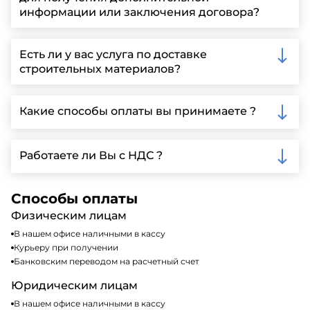
информации или заключения договора?
Вы можете связаться с нами по телефону, отправить
запрос через нашу официальную почту или
Есть ли у вас услуга по доставке
заполнить форму на нашем сайте для более
строительных материалов?
детальной информации и организации встречи.
Да, мы предлагаем доставку клиентам по всей
Ленинградской области, у нас собственный
Какие способы оплаты вы принимаете ?
автопарк, для обеспечения быстрой и надежной
доставки.
Мы принимаем различные способы оплаты,
включая наличные, банковские переводы,
Работаете ли Вы с НДС ?
кредитные карты. Подробную информацию о
доступных способах оплаты можно найти на нашем
Да, мы работаем по общей системе
сайте или у нашего менеджера по продажам.
налогообложения, т.е с НДС 20%
Способы оплаты
Физическим лицам
В нашем офисе наличными в кассу
Курьеру при получении
Банковским переводом на расчетный счет
Юридическим лицам
В нашем офисе наличными в кассу