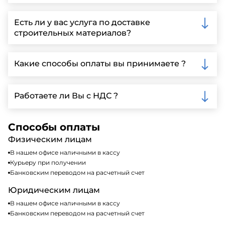
Вы можете связаться с нами по телефону, отправить
запрос через нашу официальную почту или
Есть ли у вас услуга по доставке
заполнить форму на нашем сайте для более
строительных материалов?
детальной информации и организации встречи.
Да, мы предлагаем доставку клиентам по всей
Ленинградской области, у нас собственный
Какие способы оплаты вы принимаете ?
автопарк, для обеспечения быстрой и надежной
доставки.
Мы принимаем различные способы оплаты,
включая наличные, банковские переводы,
Работаете ли Вы с НДС ?
кредитные карты. Подробную информацию о
доступных способах оплаты можно найти на нашем
Да, мы работаем по общей системе
сайте или у нашего менеджера по продажам.
налогообложения, т.е с НДС 20%
Способы оплаты
Физическим лицам
В нашем офисе наличными в кассу
Курьеру при получении
Банковским переводом на расчетный счет
Юридическим лицам
В нашем офисе наличными в кассу
Банковским переводом на расчетный счет