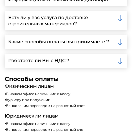
Вы можете связаться с нами по телефону, отправить
запрос через нашу официальную почту или
Есть ли у вас услуга по доставке
заполнить форму на нашем сайте для более
строительных материалов?
детальной информации и организации встречи.
Да, мы предлагаем доставку клиентам по всей
Ленинградской области, у нас собственный
Какие способы оплаты вы принимаете ?
автопарк, для обеспечения быстрой и надежной
доставки.
Мы принимаем различные способы оплаты,
включая наличные, банковские переводы,
Работаете ли Вы с НДС ?
кредитные карты. Подробную информацию о
доступных способах оплаты можно найти на нашем
Да, мы работаем по общей системе
сайте или у нашего менеджера по продажам.
налогообложения, т.е с НДС 20%
Способы оплаты
Физическим лицам
В нашем офисе наличными в кассу
Курьеру при получении
Банковским переводом на расчетный счет
Юридическим лицам
В нашем офисе наличными в кассу
Банковским переводом на расчетный счет