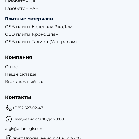
Газобетон СК
Газобетон ЕАБ
Плитные материалы
OSB плиты Калевала ЭкоДом
OSB плиты Кроношпан
OSB плиты Талион (Ультралам)
Компания
О нас
Наши склады
Выставочный зал
Контакты
+7 812 627-02-47
Ежедневно с 9:00 до 20:00
a-gk@atlant-gk.com
пр-кт Просвещения, д.46 к1, оф.200