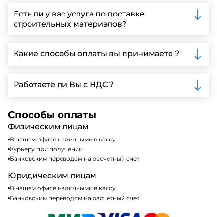
Вы можете связаться с нами по телефону, отправить
запрос через нашу официальную почту или
Есть ли у вас услуга по доставке
заполнить форму на нашем сайте для более
строительных материалов?
детальной информации и организации встречи.
Да, мы предлагаем доставку клиентам по всей
Ленинградской области, у нас собственный
Какие способы оплаты вы принимаете ?
автопарк, для обеспечения быстрой и надежной
доставки.
Мы принимаем различные способы оплаты,
включая наличные, банковские переводы,
Работаете ли Вы с НДС ?
кредитные карты. Подробную информацию о
доступных способах оплаты можно найти на нашем
Да, мы работаем по общей системе
сайте или у нашего менеджера по продажам.
налогообложения, т.е с НДС 20%
Способы оплаты
Физическим лицам
В нашем офисе наличными в кассу
Курьеру при получении
Банковским переводом на расчетный счет
Юридическим лицам
В нашем офисе наличными в кассу
Банковским переводом на расчетный счет