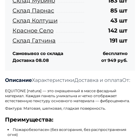
Склад Мурино
183 шт
Склад Парнас
85 шт
Склад Колтуши
43 шт
Красное Село
142 шт
Склад Гатчина
191 шт
Самовывоз со склада
бесплатно
Доставка 08.08
от 949 руб.
Описание
Характеристики
Доставка и оплата
Отзыв
EQUITONE [natura] — это окрашенный в массе фасадный
материал. Каждая панель уникальна и четко отображает
естественную текстуру основного материала — фиброцемента.
Фактура
:
Матовая, шелковая, гладкая поверхность.
Преимущества:
Пожаробезопасен (без возгорания, без распространения
огня)