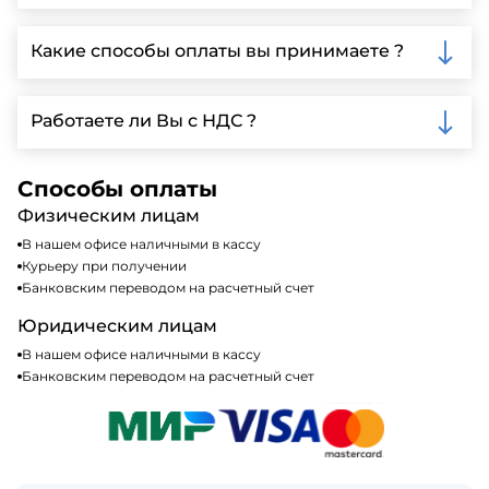
Да, мы предлагаем доставку клиентам по всей
Ленинградской области, у нас собственный
Какие способы оплаты вы принимаете ?
автопарк, для обеспечения быстрой и надежной
доставки.
Мы принимаем различные способы оплаты,
включая наличные, банковские переводы,
Работаете ли Вы с НДС ?
кредитные карты. Подробную информацию о
доступных способах оплаты можно найти на нашем
Да, мы работаем по общей системе
сайте или у нашего менеджера по продажам.
налогообложения, т.е с НДС 20%
Способы оплаты
Физическим лицам
В нашем офисе наличными в кассу
Курьеру при получении
Банковским переводом на расчетный счет
Юридическим лицам
В нашем офисе наличными в кассу
Банковским переводом на расчетный счет