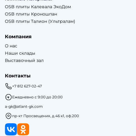
OSB плиты Калевала ЭкоДом
OSB плиты Кроношпан
OSB плиты Талион (Ультралам)
Компания
О нас
Наши склады
Выставочный зал
Контакты
+7 812 627-02-47
Ежедневно с 9:00 до 20:00
a-gk@atlant-gk.com
пр-кт Просвещения, д.46 к1, оф.200