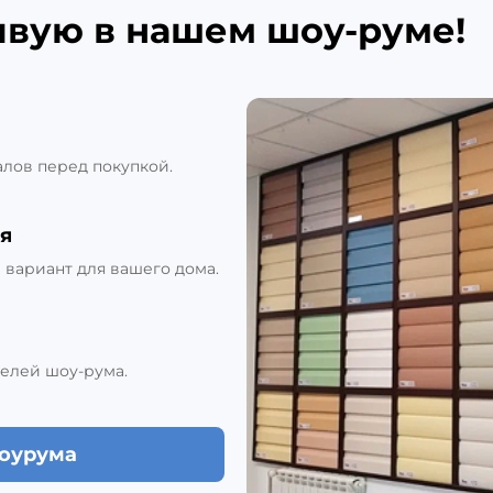
ивую в нашем шоу-руме!
алов перед покупкой.
я
вариант для вашего дома.
елей шоу-рума.
шоурума