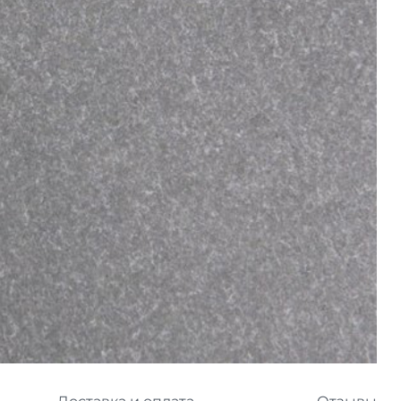
л
Комплектующие для 
Комплектующие Braas
иколь Шинглас