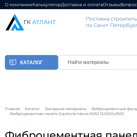
О компании
Калькулятор
Доставка и оплата
Отзывы
Вопрос
Кро
Кровельные материалы
Поставка строител
Теплоизоляция
по Санкт-Петербур
Метал
Grand L
Фасадные материалы
Метал
Плитные материалы
Профн
Газобетон
КАТАЛОГ
Grand L
Материалы для забора
Метал
Кирпичи и керамоблоки
Онду
Пиломатериалы
Кро
Черепи
Кровельные материалы
Главная
Каталог
Фасадные материалы
Фиброцементный фаса
Ондули
Благоустройство
Фиброцементная панель Equitone natura N252 12х1250х2500
Теплоизоляция
Метал
Компле
Grand L
Фиброцементная панель
Фасадные материалы
Шифе