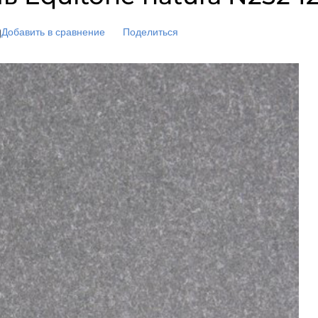
л-Профиль
Рулонная кровля Икоп
Braas
Рулонная кровля Бикр
Добавить в сравнение
Поделиться
астил для кровли
я черепица
Натуральная кера
Фальцевая кровля
ine
черепица
nTeed
л-Профиль
Grand Line
Керамическая черепиц
Металл Профиль
л
Комплектующие для 
лин
Металл Профиль FAST
Комплектующие Braas
ца Ондулин
Цементно-песчана
н Смарт
иколь Шинглас
черепица
ктующие для Ондулина
Экофлекс
Kriastak
р
Braas
я черепица
Натуральная кера
черепица
nTeed
Керамическая черепиц