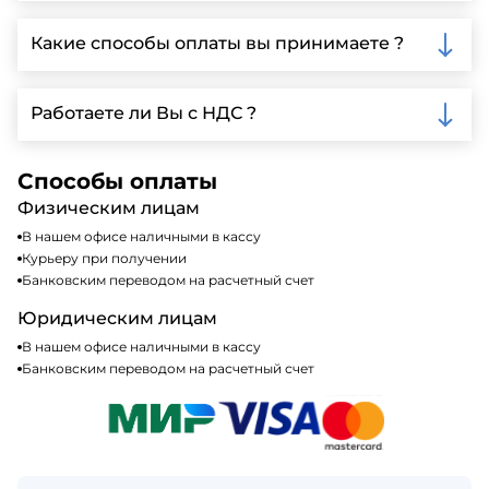
Да, мы предлагаем доставку клиентам по всей
Ленинградской области, у нас собственный
Какие способы оплаты вы принимаете ?
автопарк, для обеспечения быстрой и надежной
доставки.
Мы принимаем различные способы оплаты,
включая наличные, банковские переводы,
Работаете ли Вы с НДС ?
кредитные карты. Подробную информацию о
доступных способах оплаты можно найти на нашем
Да, мы работаем по общей системе
сайте или у нашего менеджера по продажам.
налогообложения, т.е с НДС 20%
Способы оплаты
Физическим лицам
В нашем офисе наличными в кассу
Курьеру при получении
Банковским переводом на расчетный счет
Юридическим лицам
В нашем офисе наличными в кассу
Банковским переводом на расчетный счет