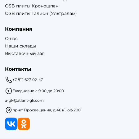
OSB плиты Кроношпан
OSB плиты Талион (Ультралам)
Компания
О нас
Наши склады
Выставочный зал
Контакты
+7 812 627-02-47
Ежедневно с 9:00 до 20:00
a-gk@atlant-gk.com
пр-кт Просвещения, д.46 к1, оф.200