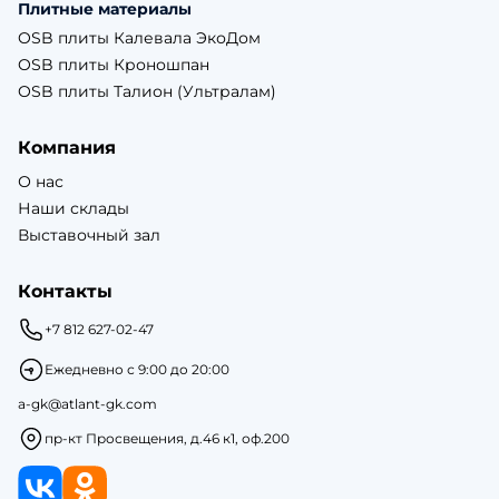
Плитные материалы
OSB плиты Калевала ЭкоДом
OSB плиты Кроношпан
OSB плиты Талион (Ультралам)
Компания
О нас
Наши склады
Выставочный зал
Контакты
+7 812 627-02-47
Ежедневно с 9:00 до 20:00
a-gk@atlant-gk.com
пр-кт Просвещения, д.46 к1, оф.200