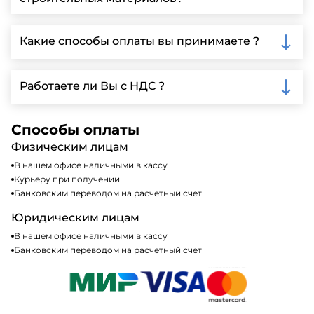
детальной информации и организации встречи.
Да, мы предлагаем доставку клиентам по всей
Ленинградской области, у нас собственный
Какие способы оплаты вы принимаете ?
автопарк, для обеспечения быстрой и надежной
доставки.
Мы принимаем различные способы оплаты,
включая наличные, банковские переводы,
Работаете ли Вы с НДС ?
кредитные карты. Подробную информацию о
доступных способах оплаты можно найти на нашем
Да, мы работаем по общей системе
сайте или у нашего менеджера по продажам.
налогообложения, т.е с НДС 20%
Способы оплаты
Физическим лицам
В нашем офисе наличными в кассу
Курьеру при получении
Банковским переводом на расчетный счет
Юридическим лицам
В нашем офисе наличными в кассу
Банковским переводом на расчетный счет