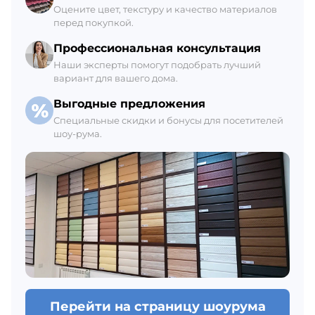
+7 (812) 309-42-27, доб. 6
Оцените цвет, текстуру и качество материалов
перед покупкой.
Ежедневно с 8:00 до 21:00
В наличии 15 шт.
Профессиональная консультация
Наши эксперты помогут подобрать лучший
вариант для вашего дома.
Выгодные предложения
Специальные скидки и бонусы для посетителей
шоу-рума.
Перейти на страницу шоурума