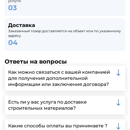
услуги.
Доставка
Заказанный товар доставляется на объект или по указанному
адресу.
Ответы на вопросы
Как можно связаться с вашей компанией
для получения дополнительной
информации или заключения договора?
Вы можете связаться с нами по телефону, отправить
запрос через нашу официальную почту или
Есть ли у вас услуга по доставке
заполнить форму на нашем сайте для более
строительных материалов?
детальной информации и организации встречи.
Да, мы предлагаем доставку клиентам по всей
Ленинградской области, у нас собственный
Какие способы оплаты вы принимаете ?
автопарк, для обеспечения быстрой и надежной