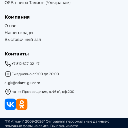
OSB плиты Талион (Ультралам)
Компания
О нас
Наши склады
Выставочный зал
Контакты
+7 812 627-02-47
Ежедневно с 9:00 до 20:00
a-gk@atlant-gk.com
пр-кт Просвещения, д.46 к1, оф.200
"ГК Атлант" 2009-2026” Отправляя персональные данные с
помощью форм на сайте, Вы принимаете