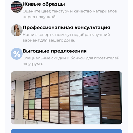
Склад Гатчина
Живые образцы
+7 (812) 309-42-27, доб. 6
Оцените цвет, текстуру и качество материалов
перед покупкой.
Ежедневно с 8:00 до 21:00
В наличии 2 шт.
Профессиональная консультация
Наши эксперты помогут подобрать лучший
вариант для вашего дома.
Выгодные предложения
Специальные скидки и бонусы для посетителей
шоу-рума.