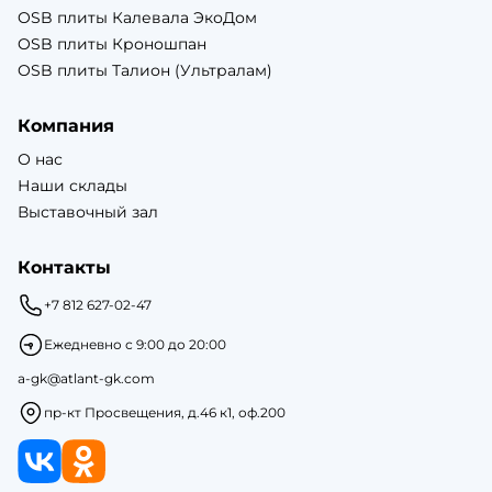
OSB плиты Калевала ЭкоДом
OSB плиты Кроношпан
OSB плиты Талион (Ультралам)
Компания
О нас
Наши склады
Выставочный зал
Контакты
+7 812 627-02-47
Ежедневно с 9:00 до 20:00
a-gk@atlant-gk.com
пр-кт Просвещения, д.46 к1, оф.200