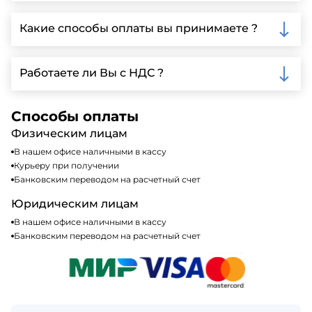
Да, мы предлагаем доставку клиентам по всей
Ленинградской области, у нас собственный
Какие способы оплаты вы принимаете ?
автопарк, для обеспечения быстрой и надежной
доставки.
Мы принимаем различные способы оплаты,
включая наличные, банковские переводы,
Работаете ли Вы с НДС ?
кредитные карты. Подробную информацию о
доступных способах оплаты можно найти на нашем
Да, мы работаем по общей системе
сайте или у нашего менеджера по продажам.
налогообложения, т.е с НДС 20%
Способы оплаты
Физическим лицам
В нашем офисе наличными в кассу
Курьеру при получении
Банковским переводом на расчетный счет
Юридическим лицам
В нашем офисе наличными в кассу
Банковским переводом на расчетный счет