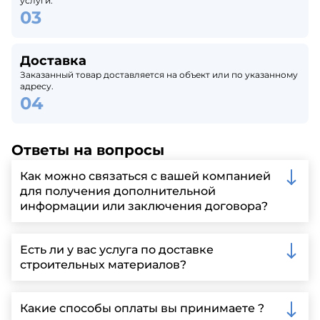
услуги.
Доставка
Заказанный товар доставляется на объект или по указанному
адресу.
Ответы на вопросы
Как можно связаться с вашей компанией
для получения дополнительной
информации или заключения договора?
Вы можете связаться с нами по телефону, отправить
запрос через нашу официальную почту или
Есть ли у вас услуга по доставке
заполнить форму на нашем сайте для более
строительных материалов?
детальной информации и организации встречи.
Да, мы предлагаем доставку клиентам по всей
Ленинградской области, у нас собственный
Какие способы оплаты вы принимаете ?
автопарк, для обеспечения быстрой и надежной