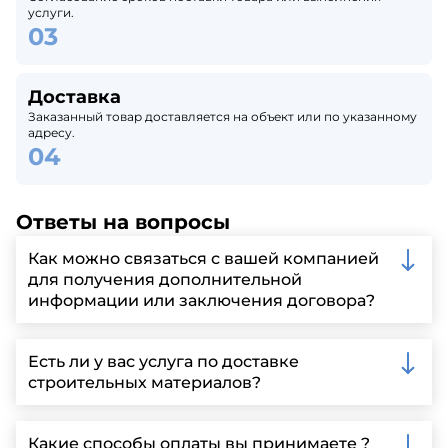
услуги.
Доставка
Заказанный товар доставляется на объект или по указанному
адресу.
Ответы на вопросы
Как можно связаться с вашей компанией
для получения дополнительной
информации или заключения договора?
Вы можете связаться с нами по телефону, отправить
запрос через нашу официальную почту или
Есть ли у вас услуга по доставке
заполнить форму на нашем сайте для более
строительных материалов?
детальной информации и организации встречи.
Да, мы предлагаем доставку клиентам по всей
Ленинградской области, у нас собственный
Какие способы оплаты вы принимаете ?