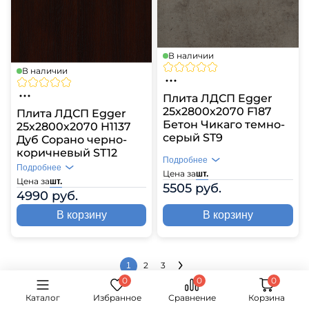
В наличии
В наличии
Плита ЛДСП Egger
25х2800х2070 F187
Плита ЛДСП Egger
Бетон Чикаго темно-
25х2800х2070 H1137
серый ST9
Дуб Сорано черно-
коричневый ST12
Подробнее
Подробнее
Цена за
шт.
Цена за
шт.
5505 руб.
4990 руб.
В корзину
В корзину
2
3
1
Каталог
Избранное
Сравнение
Корзина