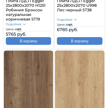
Плита ЛДСП Egger
Плита ЛДСП Egger
25х2800х2070 H1251
25х2800х2070 U998
Робиния Брэнсон
Лес черный ST38
натуральная
коричневая ST19
Подробнее
Подробнее
Цена за
шт.
6785 руб.
Цена за
шт.
5765 руб.
В корзину
В корзину