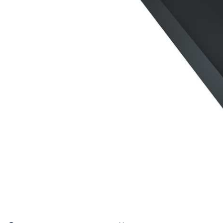
Катепа
Икопал
Tegola
Технон