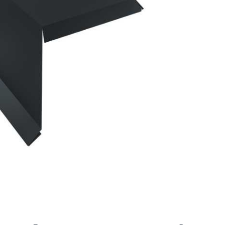
л
Комплектующие для 
Комплектующие Braas
иколь Шинглас