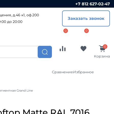
+7 812 627-02-47
Сравнение
Избранное
ения, д.46 к1, оф.200
Заказать звонок
Софиты
:00 до 20:00
ПВХ софиты
ал
Металлические софиты
ост
Доборные элементы
Корзина
Комплектующие
Сравнение
Избранное
CLICK
Водосточные системы
егментная Grand Line
Водосточные системы Металл-
я
Профиль
Софиты
Водосточная система Гранд-Лайн
ПВХ софиты
ftop Matte RAL 7016
Водосточные системы